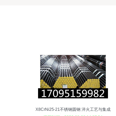
X8CrNi25-21不锈钢圆钢 淬火工艺与集成
房屋的创新融合