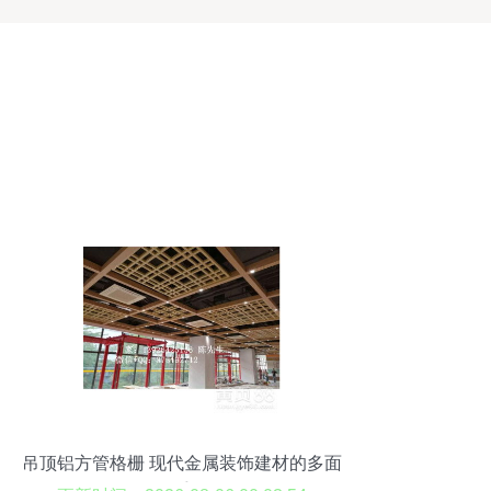
吊顶铝方管格栅 现代金属装饰建材的多面
手