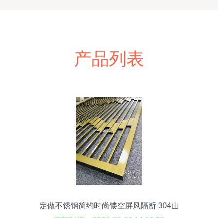
产品列表
定做不锈钢简约时尚镂空屏风隔断 304山
形屏风 售楼部背墙景墙