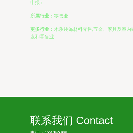
申报）
所属行业：
零售业
更多行业：
木质装饰材料零售,五金、家具及室内
发和零售业
联系我们 Contact
电话：1342536**